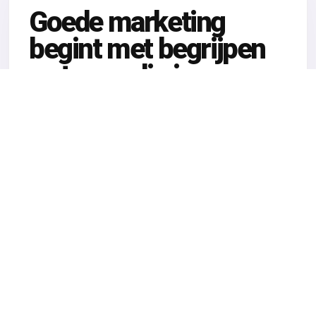
Goede marketing
begint met begrijpen
wat er nodig is.
Veel marketingtrajecten starten direct met
schrijven, ontwerpen of adverteren. Wij
beginnen liever bij de kern: je doelgroep, je
aanbod, je huidige website, je kansen en je
doelen. Daarna bepalen we wat er écht
nodig is.