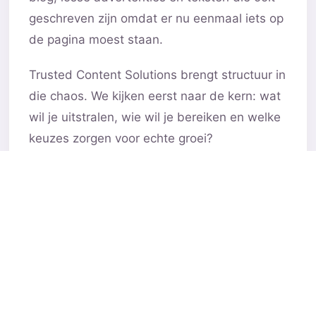
geschreven zijn omdat er nu eenmaal iets op
de pagina moest staan.
Trusted Content Solutions brengt structuur in
die chaos. We kijken eerst naar de kern: wat
wil je uitstralen, wie wil je bereiken en welke
keuzes zorgen voor echte groei?
Daarna vertalen we dat naar duidelijke
content, slimme SEO, campagnes en
communicatie die klopt. Niet alleen voor
zoekmachines, maar vooral voor de mensen
die uiteindelijk klant moeten worden.